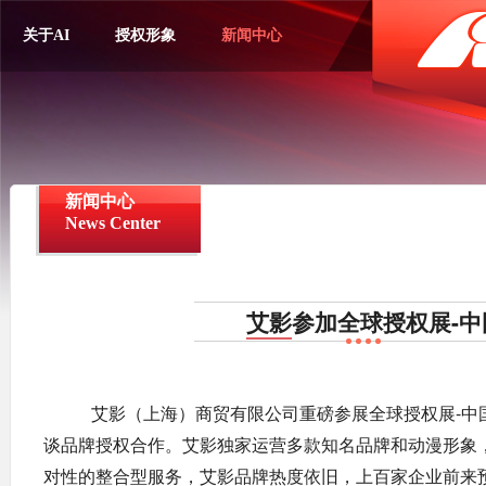
关于AI
授权形象
新闻中心
新闻中心
News Center
艾
影
参
加
全
球
授
权
展
-
中
艾影（上海）商贸有限公司重磅参展全球授权展-中
谈品牌授权合作。艾影
独家运营多款知名品牌和动漫形象
对性的整合型服务，艾影品牌热度依旧，上百家企业前来