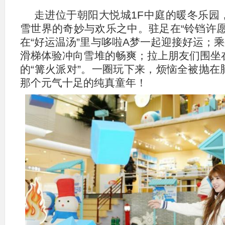
走进位于朝阳大悦城1F中庭的暖冬乐园
雪世界的奇妙与欢乐之中。驻足在“铃铛许愿
在“好运温汤”里与哆啦A梦一起迎接好运；乘
滑梯体验冲向雪堆的畅爽；拉上朋友们围坐
的“篝火派对”。一圈玩下来，烦恼全被抛在
那个元气十足的纯真童年！